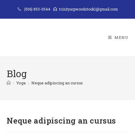
Skip
(506) 853-0544
trinityarpwoodstock1@gmail.com
to
content
MENU
Blog
>
Yoga
>
Neque adipiscing an cursus
Neque adipiscing an cursus