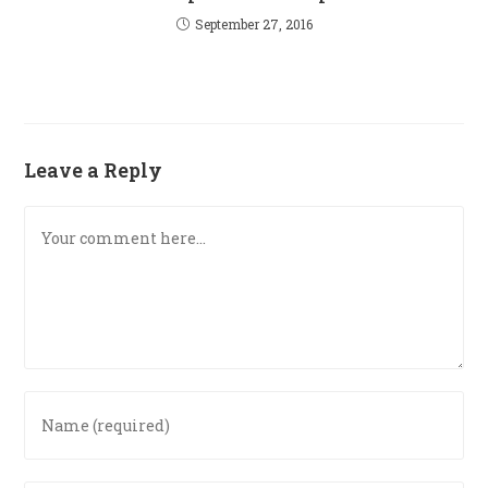
September 27, 2016
Leave a Reply
Comment
Enter
your
name
or