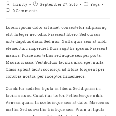
Post
Post
Post
Trinity
September 27, 2016
Yoga
author:
published:
category:
Post
0 Comments
comments:
Lorem ipsum dolor sit amet, consectetur adipiscing
elit. Integer nec odio. Praesent libero. Sed cursus
ante dapibus diam. Sed nisi. Nulla quis sem at nibh
elementum imperdiet. Duis sagittis ipsum. Praesent
mauris. Fusce nec tellus sed augue semper porta.
Mauris massa. Vestibulum lacinia arcu eget nulla.
Class aptent taciti sociosqu ad litora torquent per
conubia nostra, per inceptos himenaeos.
Curabitur sodales ligula in libero. Sed dignissim
lacinia nunc. Curabitur tortor. Pellentesque nibh.
Aenean quam. In scelerisque sem at dolor. Maecenas
mattis. Sed convallis tristique sem. Proin ut ligula